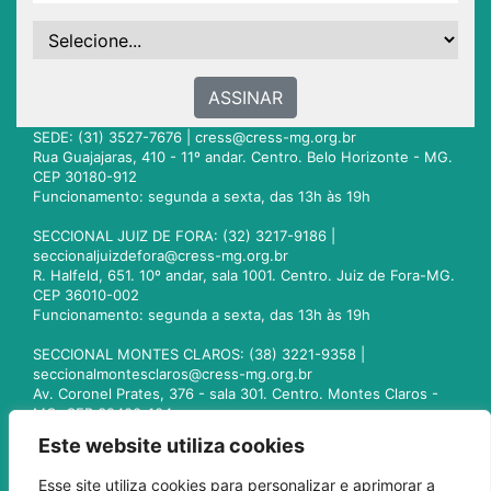
ASSINAR
SEDE: (31) 3527-7676 |
cress@cress-mg.org.br
Rua Guajajaras, 410 - 11º andar. Centro. Belo Horizonte - MG.
CEP 30180-912
Funcionamento: segunda a sexta, das 13h às 19h
SECCIONAL JUIZ DE FORA: (32) 3217-9186 |
seccionaljuizdefora@cress-mg.org.br
R. Halfeld, 651. 10º andar, sala 1001. Centro. Juiz de Fora-MG.
CEP 36010-002
Funcionamento: segunda a sexta, das 13h às 19h
SECCIONAL MONTES CLAROS: (38) 3221-9358 |
seccionalmontesclaros@cress-mg.org.br
Av. Coronel Prates, 376 - sala 301. Centro. Montes Claros -
MG. CEP 39400-104
Funcionamento: segunda a sexta, das 13h às 19h
Este website utiliza cookies
SECCIONAL UBERLÂNDIA: (34) 3236-3024 |
Esse site utiliza cookies para personalizar e aprimorar a