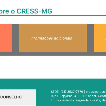
obre o CRESS-MG
Informações adicionais
SEDE: (31) 3527-7676 |
cress@cress-
Rua Guajajaras, 410 - 11º andar. Cen
O CONSELHO
Funcionamento: segunda a sexta, da