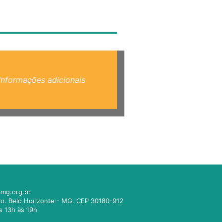
Informações adicionais
mg.org.br
tro. Belo Horizonte - MG. CEP 30180-912
s 13h às 19h