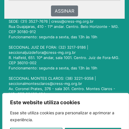
ASSINAR
SEDE: (31) 3527-7676 |
cress@cress-mg.org.br
Rua Guajajaras, 410 - 11º andar. Centro. Belo Horizonte - MG.
CEP 30180-912
Funcionamento: segunda a sexta, das 13h às 19h
SECCIONAL JUIZ DE FORA: (32) 3217-9186 |
seccionaljuizdefora@cress-mg.org.br
R. Halfeld, 651. 10º andar, sala 1001. Centro. Juiz de Fora-MG.
CEP 36010-002
Funcionamento: segunda a sexta, das 13h às 19h
SECCIONAL MONTES CLAROS: (38) 3221-9358 |
seccionalmontesclaros@cress-mg.org.br
Av. Coronel Prates, 376 - sala 301. Centro. Montes Claros -
MG. CEP 39400-104
Funcionamento: segunda a sexta, das 13h às 19h
Este website utiliza cookies
SECCIONAL UBERLÂNDIA: (34) 3236-3024 |
Esse site utiliza cookies para personalizar e aprimorar a
seccionaluberlandia@cress-mg.org.br
experiência.
Av. Afonso Pena, 547 - sala 101. Uberlândia - MG. CEP
38400-128