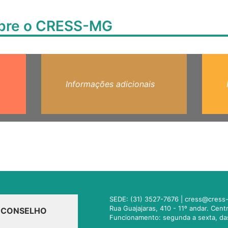
obre o CRESS-MG
Informações adicionais
SEDE: (31) 3527-7676 |
cress@cress-
Rua Guajajaras, 410 - 11º andar. Cen
O CONSELHO
Funcionamento: segunda a sexta, da