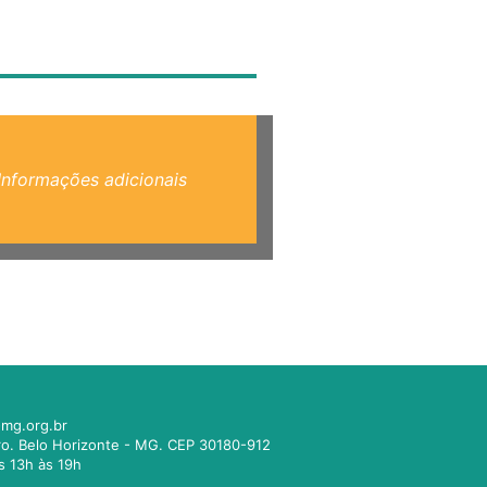
Informações adicionais
mg.org.br
tro. Belo Horizonte - MG. CEP 30180-912
s 13h às 19h