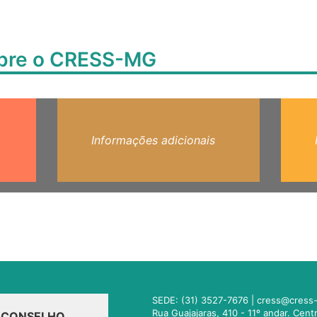
obre o CRESS-MG
Informações adicionais
SEDE: (31) 3527-7676 |
cress@cress-
Rua Guajajaras, 410 - 11º andar. Cen
O CONSELHO