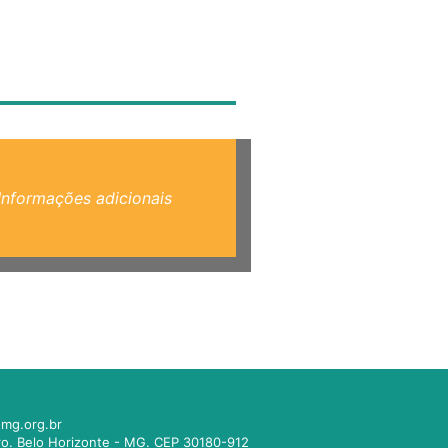
Informações adicionais
mg.org.br
tro. Belo Horizonte - MG. CEP 30180-912