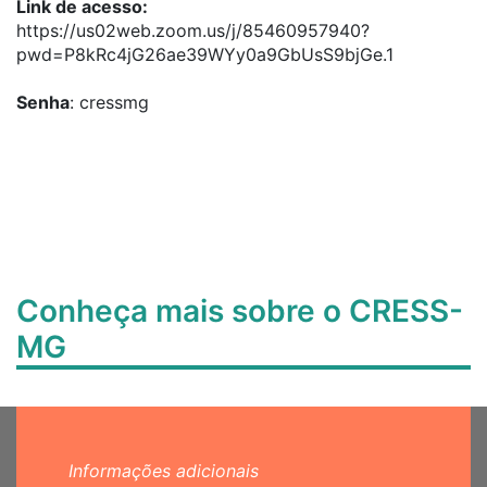
Link de acesso:
https://us02web.zoom.us/j/85460957940?
pwd=P8kRc4jG26ae39WYy0a9GbUsS9bjGe.1
Senha
: cressmg
Conheça mais sobre o CRESS-
MG
Informações adicionais