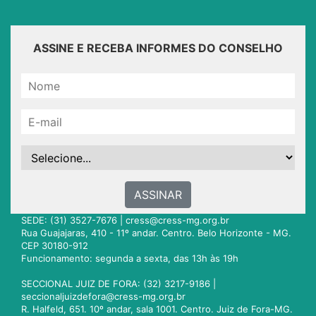
ASSINE E RECEBA INFORMES DO CONSELHO
ASSINAR
SEDE: (31) 3527-7676 |
cress@cress-mg.org.br
Rua Guajajaras, 410 - 11º andar. Centro. Belo Horizonte - MG.
CEP 30180-912
Funcionamento: segunda a sexta, das 13h às 19h
SECCIONAL JUIZ DE FORA: (32) 3217-9186 |
seccionaljuizdefora@cress-mg.org.br
R. Halfeld, 651. 10º andar, sala 1001. Centro. Juiz de Fora-MG.