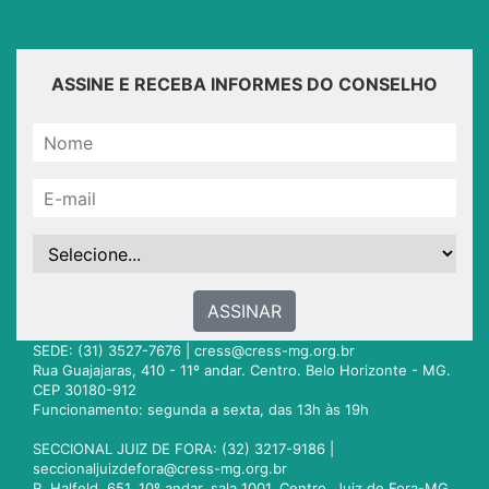
ASSINE E RECEBA INFORMES DO CONSELHO
ASSINAR
SEDE: (31) 3527-7676 |
cress@cress-mg.org.br
Rua Guajajaras, 410 - 11º andar. Centro. Belo Horizonte - MG.
CEP 30180-912
Funcionamento: segunda a sexta, das 13h às 19h
SECCIONAL JUIZ DE FORA: (32) 3217-9186 |
seccionaljuizdefora@cress-mg.org.br
R. Halfeld, 651. 10º andar, sala 1001. Centro. Juiz de Fora-MG.