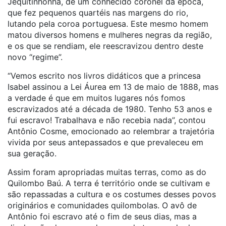
Jequitinhonha, de um conhecido coronel da época,
que fez pequenos quartéis nas margens do rio,
lutando pela coroa portuguesa. Este mesmo homem
matou diversos homens e mulheres negras da região,
e os que se rendiam, ele reescravizou dentro deste
novo “regime”.
“Vemos escrito nos livros didáticos que a princesa
Isabel assinou a Lei Áurea em 13 de maio de 1888, mas
a verdade é que em muitos lugares nós fomos
escravizados até a década de 1980. Tenho 53 anos e
fui escravo! Trabalhava e não recebia nada”, contou
Antônio Cosme, emocionado ao relembrar a trajetória
vivida por seus antepassados e que prevaleceu em
sua geração.
Assim foram apropriadas muitas terras, como as do
Quilombo Baú. A terra é território onde se cultivam e
são repassadas a cultura e os costumes desses povos
originários e comunidades quilombolas. O avô de
Antônio foi escravo até o fim de seus dias, mas a