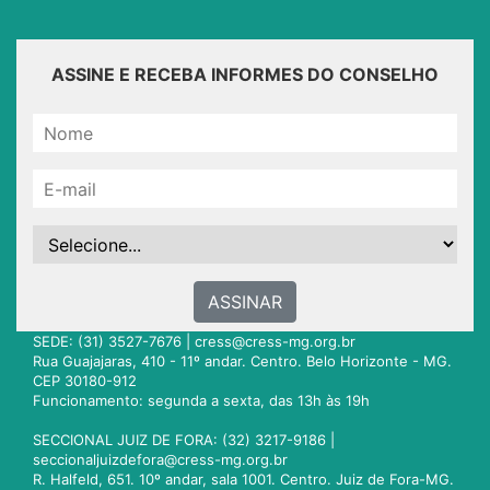
ASSINE E RECEBA INFORMES DO CONSELHO
ASSINAR
SEDE: (31) 3527-7676 |
cress@cress-mg.org.br
Rua Guajajaras, 410 - 11º andar. Centro. Belo Horizonte - MG.
CEP 30180-912
Funcionamento: segunda a sexta, das 13h às 19h
SECCIONAL JUIZ DE FORA: (32) 3217-9186 |
seccionaljuizdefora@cress-mg.org.br
R. Halfeld, 651. 10º andar, sala 1001. Centro. Juiz de Fora-MG.