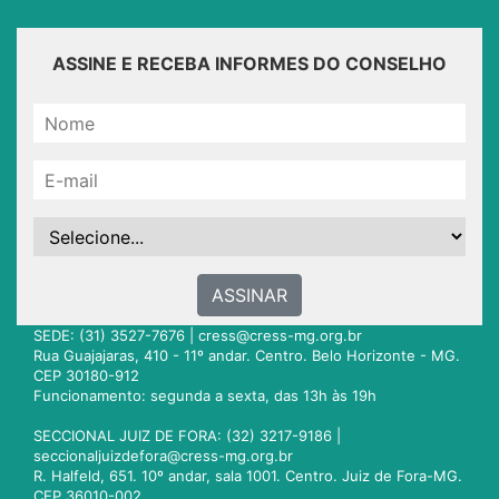
ASSINE E RECEBA INFORMES DO CONSELHO
ASSINAR
SEDE: (31) 3527-7676 |
cress@cress-mg.org.br
Rua Guajajaras, 410 - 11º andar. Centro. Belo Horizonte - MG.
CEP 30180-912
Funcionamento: segunda a sexta, das 13h às 19h
SECCIONAL JUIZ DE FORA: (32) 3217-9186 |
seccionaljuizdefora@cress-mg.org.br
R. Halfeld, 651. 10º andar, sala 1001. Centro. Juiz de Fora-MG.
CEP 36010-002