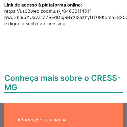
Link de acesso à plataforma online
:
https://us02web.zoom.us/j/8463211451?
pwd=bi95YUxvZ1ZZREdDbjRBYzlSazhyUT09&omn=820
e digite a senha >> cressmg
Conheça mais sobre o CRESS-
MG
Informações adicionais