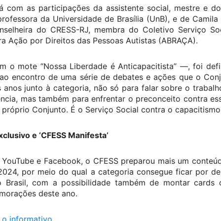
á com as participações da assistente social, mestre e dou
professora da Universidade de Brasília (UnB), e de Camila 
onselheira do CRESS-RJ, membra do Coletivo Serviço Soci
ra Ação por Direitos das Pessoas Autistas (ABRAÇA).
 o mote “Nossa Liberdade é Anticapacitista” —, foi defi
 ao encontro de uma série de debates e ações que o C
anos junto à categoria, não só para falar sobre o trabalho
ncia, mas também para enfrentar o preconceito contra es
 próprio Conjunto. É o Serviço Social contra o capacitismo
exclusivo e ‘CFESS Manifesta’
 YouTube e Facebook, o CFESS preparou mais um conteúdo
 2024, por meio do qual a categoria consegue ficar por 
Brasil, com a possibilidade também de montar cards 
morações deste ano.
 o informativo
.