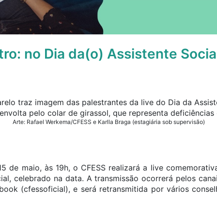
ro: no Dia da(o) Assistente Social
Arte: Rafael Werkema/CFESS e Karlla Braga (estagiária sob supervisão)
15 de maio, às 19h, o CFESS realizará a live comemorativ
cial, celebrado na data. A transmissão ocorrerá pelos ca
ook (cfessoficial), e será retransmitida por vários conse