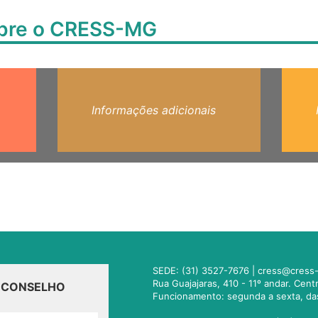
obre o CRESS-MG
Informações adicionais
SEDE: (31) 3527-7676 |
cress@cress-
Rua Guajajaras, 410 - 11º andar. Cen
O CONSELHO
Funcionamento: segunda a sexta, da