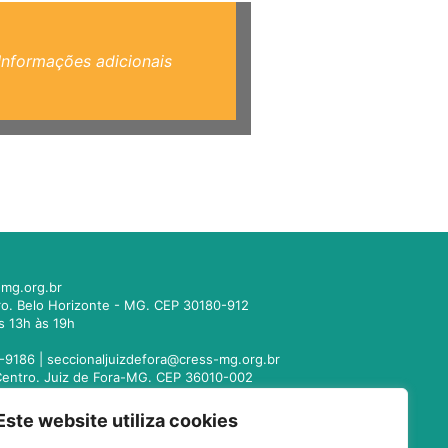
Informações adicionais
mg.org.br
tro. Belo Horizonte - MG. CEP 30180-912
s 13h às 19h
-9186 |
seccionaljuizdefora@cress-mg.org.br
1. Centro. Juiz de Fora-MG. CEP 36010-002
s 13h às 19h
Este website utiliza cookies
221-9358 |
seccionalmontesclaros@cress-