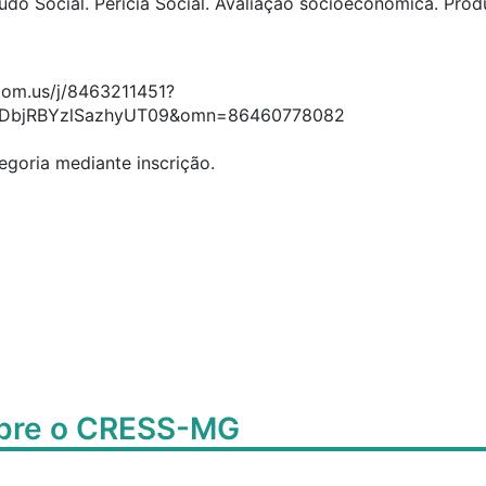
do Social. Perícia Social. Avaliação socioeconômica. Pro
oom.us/j/8463211451?
DbjRBYzlSazhyUT09&omn=86460778082
egoria mediante inscrição.
obre o CRESS-MG