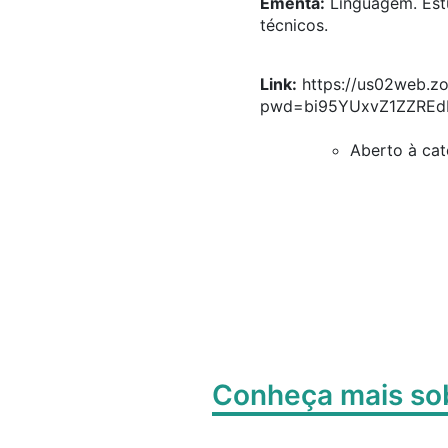
Ementa:
Linguagem. Estu
técnicos.
Link:
https://us02web.z
pwd=bi95YUxvZ1ZZREd
Aberto à cat
Conheça mais s