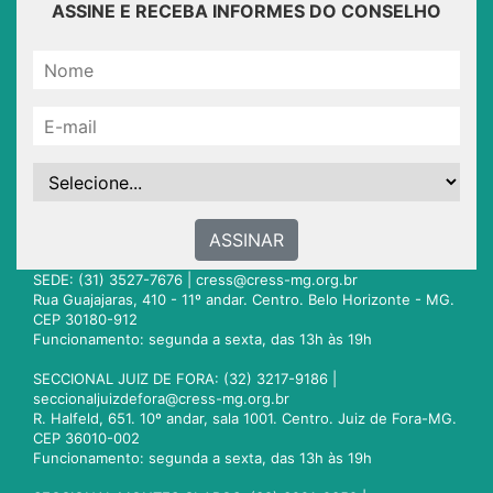
ASSINE E RECEBA INFORMES DO CONSELHO
ASSINAR
SEDE: (31) 3527-7676 |
cress@cress-mg.org.br
Rua Guajajaras, 410 - 11º andar. Centro. Belo Horizonte - MG.
CEP 30180-912
Funcionamento: segunda a sexta, das 13h às 19h
SECCIONAL JUIZ DE FORA: (32) 3217-9186 |
seccionaljuizdefora@cress-mg.org.br
R. Halfeld, 651. 10º andar, sala 1001. Centro. Juiz de Fora-MG.
CEP 36010-002
Funcionamento: segunda a sexta, das 13h às 19h