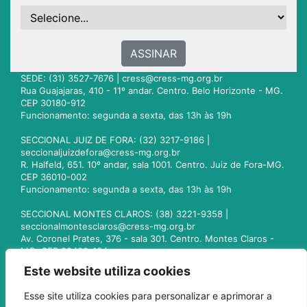
ASSINAR
SEDE: (31) 3527-7676 |
cress@cress-mg.org.br
Rua Guajajaras, 410 - 11º andar. Centro. Belo Horizonte - MG.
CEP 30180-912
Funcionamento: segunda a sexta, das 13h às 19h
SECCIONAL JUIZ DE FORA: (32) 3217-9186 |
seccionaljuizdefora@cress-mg.org.br
R. Halfeld, 651. 10º andar, sala 1001. Centro. Juiz de Fora-MG.
CEP 36010-002
Funcionamento: segunda a sexta, das 13h às 19h
SECCIONAL MONTES CLAROS: (38) 3221-9358 |
seccionalmontesclaros@cress-mg.org.br
Av. Coronel Prates, 376 - sala 301. Centro. Montes Claros -
MG. CEP 39400-104
Funcionamento: segunda a sexta, das 13h às 19h
Este website utiliza cookies
SECCIONAL UBERLÂNDIA: (34) 3236-3024 |
Esse site utiliza cookies para personalizar e aprimorar a
seccionaluberlandia@cress-mg.org.br