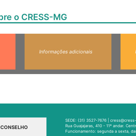
obre o CRESS-MG
Informações adicionais
SEDE: (31) 3527-7676 |
cress@cress-
Rua Guajajaras, 410 - 11º andar. Cen
O CONSELHO
Funcionamento: segunda a sexta, da