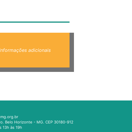
Informações adicionais
mg.org.br
tro. Belo Horizonte - MG. CEP 30180-912
s 13h às 19h