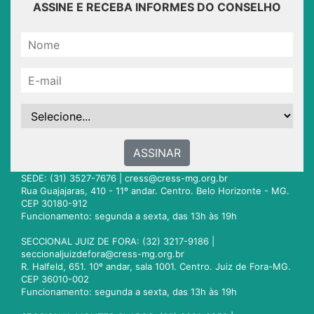
ASSINE E RECEBA INFORMES DO CONSELHO
ASSINAR
SEDE: (31) 3527-7676 |
cress@cress-mg.org.br
Rua Guajajaras, 410 - 11º andar. Centro. Belo Horizonte - MG.
CEP 30180-912
Funcionamento: segunda a sexta, das 13h às 19h
SECCIONAL JUIZ DE FORA: (32) 3217-9186 |
seccionaljuizdefora@cress-mg.org.br
R. Halfeld, 651. 10º andar, sala 1001. Centro. Juiz de Fora-MG.
CEP 36010-002
Funcionamento: segunda a sexta, das 13h às 19h