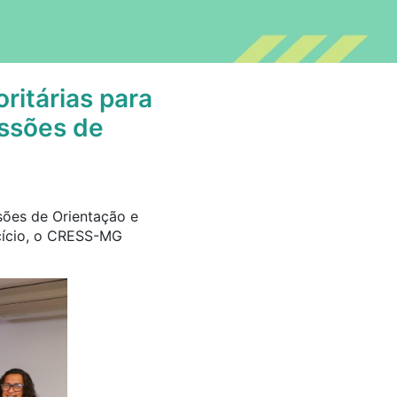
oritárias para
issões de
sões de Orientação e
rcício, o CRESS-MG