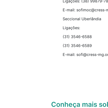
Ligações: (38) 99879-7
E-mail:
sofimoc@cress-m
Seccional Uberlândia
Ligações:
(31) 3546-6588
(31) 3546-6589
E-mail:
sofi@cress-mg.or
Conheça mais s