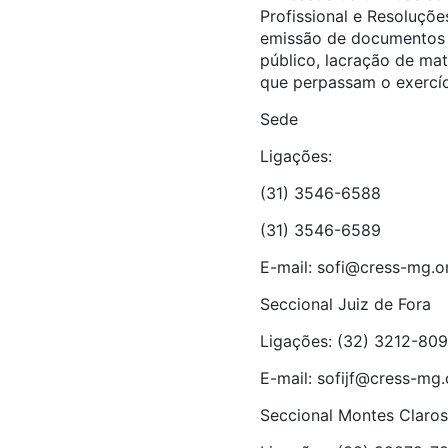
Profissional e Resoluçõe
emissão de documentos té
público, lacração de mat
que perpassam o exercíci
Sede
Ligações:
(31) 3546-6588
(31) 3546-6589
E-mail:
sofi@cress-mg.or
Seccional Juiz de Fora
Ligações: (32) 3212-80
E-mail:
sofijf@cress-mg.
Seccional Montes Claros