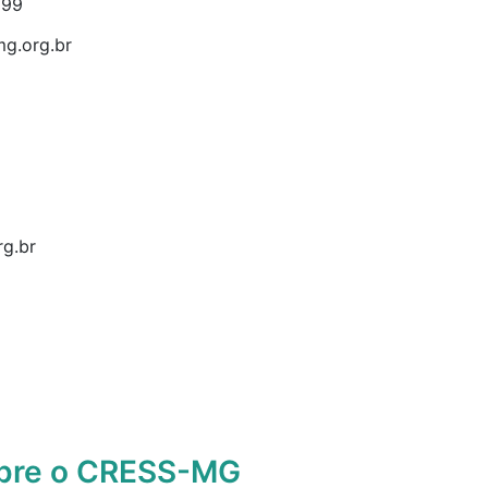
899
g.org.br
g.br
obre o CRESS-MG