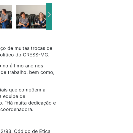
aço de muitas trocas de
político do CRESS-MG.
o no último ano nos
 de trabalho, bem como,
ociais que compõem a
a equipe de
o. “Há muita dedicação e
a coordenadora.
62/93, Código de Ética