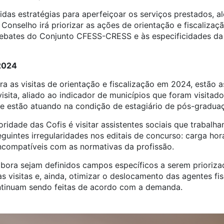
tidas estratégias para aperfeiçoar os serviços prestados, a
Conselho irá priorizar as ações de orientação e fiscaliza
 debates do Conjunto CFESS-CRESS e às especificidades da
 2024
ra as visitas de orientação e fiscalização em 2024, estão as
sita, aliado ao indicador de municípios que foram visitad
que estão atuando na condição de estagiário de pós-gradua
ioridade das Cofis é visitar assistentes sociais que trabal
eguintes irregularidades nos editais de concurso: carga hor
incompatíveis com as normativas da profissão.
mbora sejam definidos campos específicos a serem prioriza
as visitas e, ainda, otimizar o deslocamento das agentes fis
ntinuam sendo feitas de acordo com a demanda.