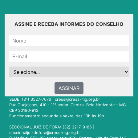
ASSINE E RECEBA INFORMES DO CONSELHO
ASSINAR
SEDE: (31) 3527-7676 |
cress@cress-mg.org.br
Rua Guajajaras, 410 - 11º andar. Centro. Belo Horizonte - MG.
CEP 30180-912
Funcionamento: segunda a sexta, das 13h às 19h
SECCIONAL JUIZ DE FORA: (32) 3217-9186 |
seccionaljuizdefora@cress-mg.org.br