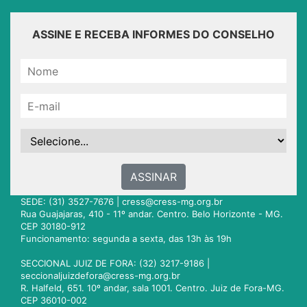
ASSINE E RECEBA INFORMES DO CONSELHO
ASSINAR
SEDE: (31) 3527-7676 |
cress@cress-mg.org.br
Rua Guajajaras, 410 - 11º andar. Centro. Belo Horizonte - MG.
CEP 30180-912
Funcionamento: segunda a sexta, das 13h às 19h
SECCIONAL JUIZ DE FORA: (32) 3217-9186 |
seccionaljuizdefora@cress-mg.org.br
R. Halfeld, 651. 10º andar, sala 1001. Centro. Juiz de Fora-MG.
CEP 36010-002