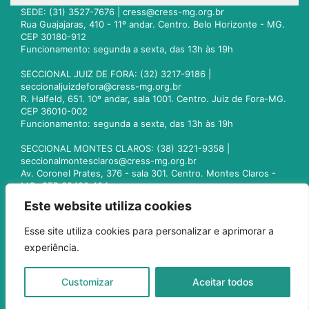
SEDE: (31) 3527-7676 |
cress@cress-mg.org.br
Rua Guajajaras, 410 - 11º andar. Centro. Belo Horizonte - MG.
CEP 30180-912
Funcionamento: segunda a sexta, das 13h às 19h
SECCIONAL JUIZ DE FORA: (32) 3217-9186 |
seccionaljuizdefora@cress-mg.org.br
R. Halfeld, 651. 10º andar, sala 1001. Centro. Juiz de Fora-MG.
CEP 36010-002
Funcionamento: segunda a sexta, das 13h às 19h
SECCIONAL MONTES CLAROS: (38) 3221-9358 |
seccionalmontesclaros@cress-mg.org.br
Av. Coronel Prates, 376 - sala 301. Centro. Montes Claros -
MG. CEP 39400-104
Funcionamento: segunda a sexta, das 13h às 19h
Este website utiliza cookies
SECCIONAL UBERLÂNDIA: (34) 3236-3024 |
Esse site utiliza cookies para personalizar e aprimorar a
seccionaluberlandia@cress-mg.org.br
experiência.
Av. Afonso Pena, 547 - sala 101. Uberlândia - MG. CEP
38400-128
Funcionamento: segunda a sexta, das 13h às 19h
Customizar
Aceitar todos