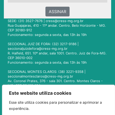
ASSINAR
SEDE: (31) 3527-7676 |
cress@cress-mg.org.br
Rua Guajajaras, 410 - 11º andar. Centro. Belo Horizonte - MG.
CEP 30180-912
Funcionamento: segunda a sexta, das 13h às 19h
SECCIONAL JUIZ DE FORA: (32) 3217-9186 |
seccionaljuizdefora@cress-mg.org.br
R. Halfeld, 651. 10º andar, sala 1001. Centro. Juiz de Fora-MG.
CEP 36010-002
Funcionamento: segunda a sexta, das 13h às 19h
SECCIONAL MONTES CLAROS: (38) 3221-9358 |
seccionalmontesclaros@cress-mg.org.br
Av. Coronel Prates, 376 - sala 301. Centro. Montes Claros -
MG. CEP 39400-104
Funcionamento: segunda a sexta, das 13h às 19h
Este website utiliza cookies
SECCIONAL UBERLÂNDIA: (34) 3236-3024 |
Esse site utiliza cookies para personalizar e aprimorar a
seccionaluberlandia@cress-mg.org.br
experiência.
Av. Afonso Pena, 547 - sala 101. Uberlândia - MG. CEP
38400-128