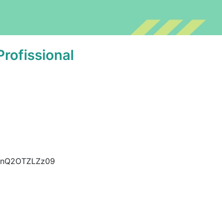
rofissional
DdnQ2OTZLZz09