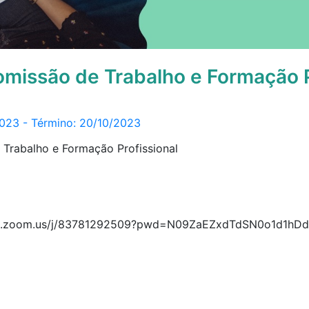
missão de Trabalho e Formação P
2023 - Término: 20/10/2023
Trabalho e Formação Profissional
web.zoom.us/j/83781292509?pwd=N09ZaEZxdTdSN0o1d1h