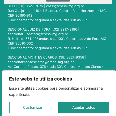
SEDE: (31) 3527-7676 |
cress@cress-mg.org.br
Rua Guajajaras, 410 - 11º andar. Centro. Belo Horizonte - MG.
CEP 30180-912
Funcionamento: segunda a sexta, das 13h às 19h
SECCIONAL JUIZ DE FORA: (32) 3217-9186 |
seccionaljuizdefora@cress-mg.org.br
R. Halfeld, 651. 10º andar, sala 1001. Centro. Juiz de Fora-MG.
CEP 36010-002
Funcionamento: segunda a sexta, das 13h às 19h
SECCIONAL MONTES CLAROS: (38) 3221-9358 |
seccionalmontesclaros@cress-mg.org.br
Av. Coronel Prates, 376 - sala 301. Centro. Montes Claros -
MG. CEP 39400-104
Funcionamento: segunda a sexta, das 13h às 19h
Este website utiliza cookies
SECCIONAL UBERLÂNDIA: (34) 3236-3024 |
Esse site utiliza cookies para personalizar e aprimorar a
seccionaluberlandia@cress-mg.org.br
experiência.
Av. Afonso Pena, 547 - sala 101. Uberlândia - MG. CEP
38400-128
Funcionamento: segunda a sexta, das 13h às 19h
Customizar
Aceitar todos