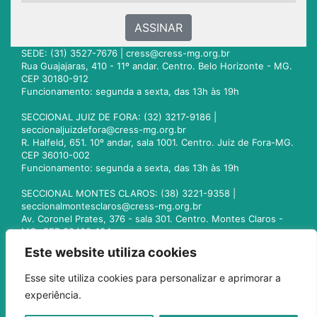
ASSINAR
SEDE: (31) 3527-7676 |
cress@cress-mg.org.br
Rua Guajajaras, 410 - 11º andar. Centro. Belo Horizonte - MG.
CEP 30180-912
Funcionamento: segunda a sexta, das 13h às 19h
SECCIONAL JUIZ DE FORA: (32) 3217-9186 |
seccionaljuizdefora@cress-mg.org.br
R. Halfeld, 651. 10º andar, sala 1001. Centro. Juiz de Fora-MG.
CEP 36010-002
Funcionamento: segunda a sexta, das 13h às 19h
SECCIONAL MONTES CLAROS: (38) 3221-9358 |
seccionalmontesclaros@cress-mg.org.br
Av. Coronel Prates, 376 - sala 301. Centro. Montes Claros -
MG. CEP 39400-104
Funcionamento: segunda a sexta, das 13h às 19h
Este website utiliza cookies
SECCIONAL UBERLÂNDIA: (34) 3236-3024 |
Esse site utiliza cookies para personalizar e aprimorar a
seccionaluberlandia@cress-mg.org.br
experiência.
Av. Afonso Pena, 547 - sala 101. Uberlândia - MG. CEP
38400-128