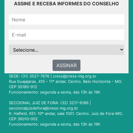
ASSINE E RECEBA INFORMES DO CONSELHO
ASSINAR
SEDE: (31) 3527-7676 |
cress@cress-mg.org.br
Rua Guajajaras, 410 - 11º andar. Centro. Belo Horizonte - MG.
CEP 30180-912
Funcionamento: segunda a sexta, das 13h às 19h
SECCIONAL JUIZ DE FORA: (32) 3217-9186 |
seccionaljuizdefora@cress-mg.org.br
R. Halfeld, 651. 10º andar, sala 1001. Centro. Juiz de Fora-MG.
CEP 36010-002
Funcionamento: segunda a sexta, das 13h às 19h