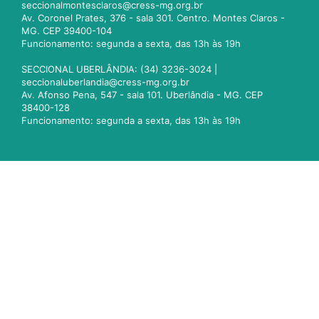
seccionalmontesclaros@cress-mg.org.br
Av. Coronel Prates, 376 - sala 301. Centro. Montes Claros -
MG. CEP 39400-104
Funcionamento: segunda a sexta, das 13h às 19h
SECCIONAL UBERLÂNDIA: (34) 3236-3024 |
seccionaluberlandia@cress-mg.org.br
Av. Afonso Pena, 547 - sala 101. Uberlândia - MG. CEP
38400-128
Funcionamento: segunda a sexta, das 13h às 19h