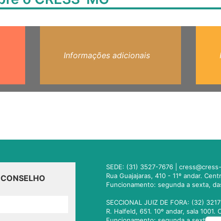
Informações adicionais
SEDE: (31) 3527-7676 |
cress@cress-
Rua Guajajaras, 410 - 11º andar. Cen
O CONSELHO
Funcionamento: segunda a sexta, da
SECCIONAL JUIZ DE FORA: (32) 3217
R. Halfeld, 651. 10º andar, sala 100
Funcionamento: segunda a sexta, da