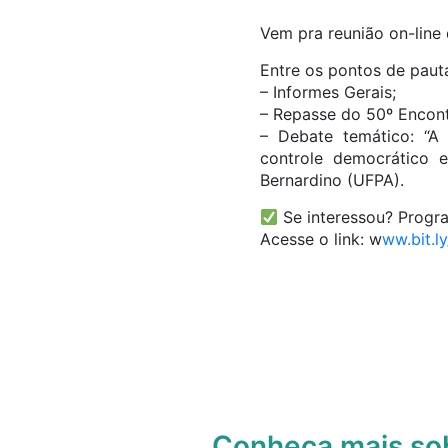
Vem pra reunião on-line
Entre os pontos de paut
– Informes Gerais;
– Repasse do 50º Encon
– Debate temático: “A 
controle democrático e
Bernardino (UFPA).
Se interessou? Progra
Acesse o link: w
ww.bit.l
Conheça mais s