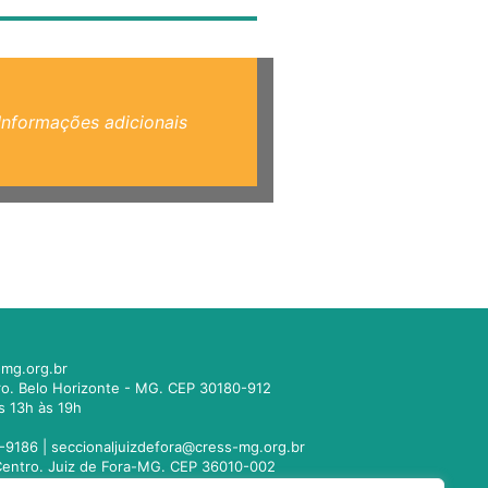
Informações adicionais
mg.org.br
tro. Belo Horizonte - MG. CEP 30180-912
s 13h às 19h
-9186 |
seccionaljuizdefora@cress-mg.org.br
1. Centro. Juiz de Fora-MG. CEP 36010-002
s 13h às 19h