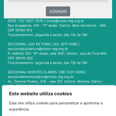
ASSINAR
SEDE: (31) 3527-7676 |
cress@cress-mg.org.br
Rua Guajajaras, 410 - 11º andar. Centro. Belo Horizonte - MG.
CEP 30180-912
Funcionamento: segunda a sexta, das 13h às 19h
SECCIONAL JUIZ DE FORA: (32) 3217-9186 |
seccionaljuizdefora@cress-mg.org.br
R. Halfeld, 651. 10º andar, sala 1001. Centro. Juiz de Fora-MG.
CEP 36010-002
Funcionamento: segunda a sexta, das 13h às 19h
SECCIONAL MONTES CLAROS: (38) 3221-9358 |
seccionalmontesclaros@cress-mg.org.br
Av. Coronel Prates, 376 - sala 301. Centro. Montes Claros -
MG. CEP 39400-104
Funcionamento: segunda a sexta, das 13h às 19h
Este website utiliza cookies
SECCIONAL UBERLÂNDIA: (34) 3236-3024 |
Esse site utiliza cookies para personalizar e aprimorar a
seccionaluberlandia@cress-mg.org.br
experiência.
Av. Afonso Pena, 547 - sala 101. Uberlândia - MG. CEP
38400-128