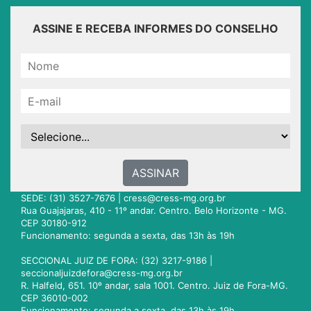
ASSINE E RECEBA INFORMES DO CONSELHO
ASSINAR
SEDE: (31) 3527-7676 |
cress@cress-mg.org.br
Rua Guajajaras, 410 - 11º andar. Centro. Belo Horizonte - MG.
CEP 30180-912
Funcionamento: segunda a sexta, das 13h às 19h
SECCIONAL JUIZ DE FORA: (32) 3217-9186 |
seccionaljuizdefora@cress-mg.org.br
R. Halfeld, 651. 10º andar, sala 1001. Centro. Juiz de Fora-MG.
CEP 36010-002
Funcionamento: segunda a sexta, das 13h às 19h