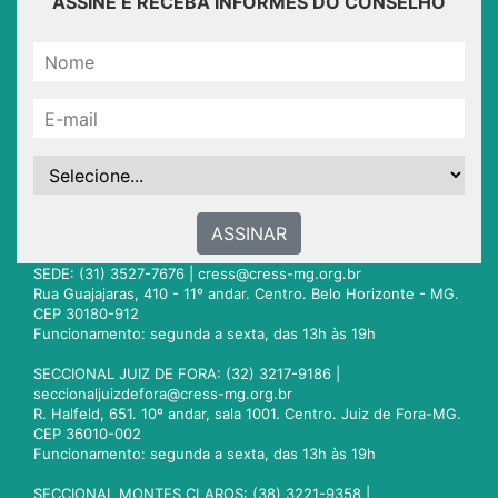
ASSINE E RECEBA INFORMES DO CONSELHO
ASSINAR
SEDE: (31) 3527-7676 |
cress@cress-mg.org.br
Rua Guajajaras, 410 - 11º andar. Centro. Belo Horizonte - MG.
CEP 30180-912
Funcionamento: segunda a sexta, das 13h às 19h
SECCIONAL JUIZ DE FORA: (32) 3217-9186 |
seccionaljuizdefora@cress-mg.org.br
R. Halfeld, 651. 10º andar, sala 1001. Centro. Juiz de Fora-MG.
CEP 36010-002
Funcionamento: segunda a sexta, das 13h às 19h
SECCIONAL MONTES CLAROS: (38) 3221-9358 |