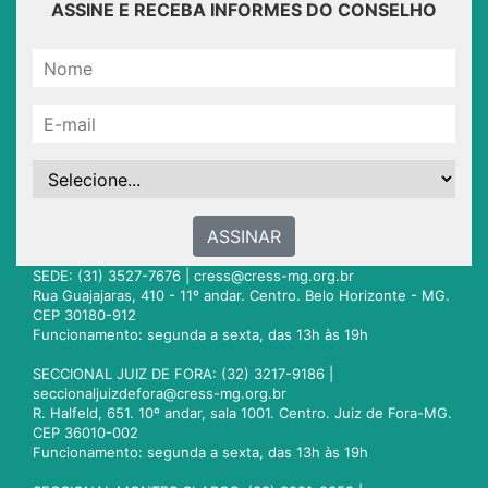
ASSINE E RECEBA INFORMES DO CONSELHO
ASSINAR
SEDE: (31) 3527-7676 |
cress@cress-mg.org.br
Rua Guajajaras, 410 - 11º andar. Centro. Belo Horizonte - MG.
CEP 30180-912
Funcionamento: segunda a sexta, das 13h às 19h
SECCIONAL JUIZ DE FORA: (32) 3217-9186 |
seccionaljuizdefora@cress-mg.org.br
R. Halfeld, 651. 10º andar, sala 1001. Centro. Juiz de Fora-MG.
CEP 36010-002
Funcionamento: segunda a sexta, das 13h às 19h