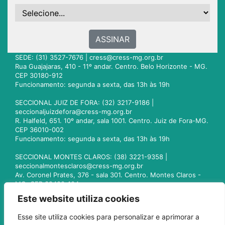
ASSINAR
SEDE: (31) 3527-7676 |
cress@cress-mg.org.br
Rua Guajajaras, 410 - 11º andar. Centro. Belo Horizonte - MG.
CEP 30180-912
Funcionamento: segunda a sexta, das 13h às 19h
SECCIONAL JUIZ DE FORA: (32) 3217-9186 |
seccionaljuizdefora@cress-mg.org.br
R. Halfeld, 651. 10º andar, sala 1001. Centro. Juiz de Fora-MG.
CEP 36010-002
Funcionamento: segunda a sexta, das 13h às 19h
SECCIONAL MONTES CLAROS: (38) 3221-9358 |
seccionalmontesclaros@cress-mg.org.br
Av. Coronel Prates, 376 - sala 301. Centro. Montes Claros -
MG. CEP 39400-104
Funcionamento: segunda a sexta, das 13h às 19h
Este website utiliza cookies
SECCIONAL UBERLÂNDIA: (34) 3236-3024 |
Esse site utiliza cookies para personalizar e aprimorar a
seccionaluberlandia@cress-mg.org.br