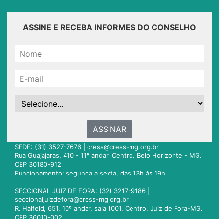
ASSINE E RECEBA INFORMES DO CONSELHO
ASSINAR
SEDE: (31) 3527-7676 |
cress@cress-mg.org.br
Rua Guajajaras, 410 - 11º andar. Centro. Belo Horizonte - MG.
CEP 30180-912
Funcionamento: segunda a sexta, das 13h às 19h
SECCIONAL JUIZ DE FORA: (32) 3217-9186 |
seccionaljuizdefora@cress-mg.org.br
R. Halfeld, 651. 10º andar, sala 1001. Centro. Juiz de Fora-MG.
CEP 36010-002