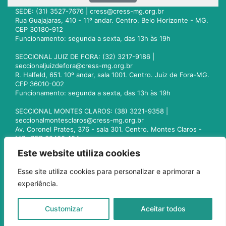
SEDE: (31) 3527-7676 |
cress@cress-mg.org.br
Rua Guajajaras, 410 - 11º andar. Centro. Belo Horizonte - MG.
CEP 30180-912
Funcionamento: segunda a sexta, das 13h às 19h
SECCIONAL JUIZ DE FORA: (32) 3217-9186 |
seccionaljuizdefora@cress-mg.org.br
R. Halfeld, 651. 10º andar, sala 1001. Centro. Juiz de Fora-MG.
CEP 36010-002
Funcionamento: segunda a sexta, das 13h às 19h
SECCIONAL MONTES CLAROS: (38) 3221-9358 |
seccionalmontesclaros@cress-mg.org.br
Av. Coronel Prates, 376 - sala 301. Centro. Montes Claros -
MG. CEP 39400-104
Funcionamento: segunda a sexta, das 13h às 19h
Este website utiliza cookies
SECCIONAL UBERLÂNDIA: (34) 3236-3024 |
Esse site utiliza cookies para personalizar e aprimorar a
seccionaluberlandia@cress-mg.org.br
experiência.
Av. Afonso Pena, 547 - sala 101. Uberlândia - MG. CEP
38400-128
Funcionamento: segunda a sexta, das 13h às 19h
Customizar
Aceitar todos