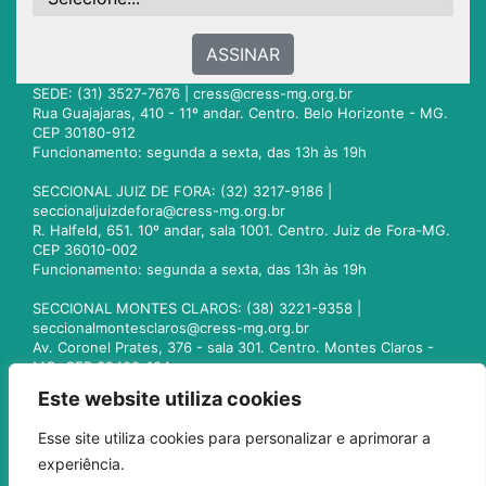
ASSINAR
SEDE: (31) 3527-7676 |
cress@cress-mg.org.br
Rua Guajajaras, 410 - 11º andar. Centro. Belo Horizonte - MG.
CEP 30180-912
Funcionamento: segunda a sexta, das 13h às 19h
SECCIONAL JUIZ DE FORA: (32) 3217-9186 |
seccionaljuizdefora@cress-mg.org.br
R. Halfeld, 651. 10º andar, sala 1001. Centro. Juiz de Fora-MG.
CEP 36010-002
Funcionamento: segunda a sexta, das 13h às 19h
SECCIONAL MONTES CLAROS: (38) 3221-9358 |
seccionalmontesclaros@cress-mg.org.br
Av. Coronel Prates, 376 - sala 301. Centro. Montes Claros -
MG. CEP 39400-104
Funcionamento: segunda a sexta, das 13h às 19h
Este website utiliza cookies
SECCIONAL UBERLÂNDIA: (34) 3236-3024 |
Esse site utiliza cookies para personalizar e aprimorar a
seccionaluberlandia@cress-mg.org.br
experiência.
Av. Afonso Pena, 547 - sala 101. Uberlândia - MG. CEP
38400-128