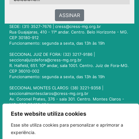
ASSINAR
SEDE: (31) 3527-7676 |
cress@cress-mg.org.br
Rua Guajajaras, 410 - 11º andar. Centro. Belo Horizonte - MG.
CEP 30180-912
Funcionamento: segunda a sexta, das 13h às 19h
SECCIONAL JUIZ DE FORA: (32) 3217-9186 |
seccionaljuizdefora@cress-mg.org.br
R. Halfeld, 651. 10º andar, sala 1001. Centro. Juiz de Fora-MG.
CEP 36010-002
Funcionamento: segunda a sexta, das 13h às 19h
SECCIONAL MONTES CLAROS: (38) 3221-9358 |
seccionalmontesclaros@cress-mg.org.br
Av. Coronel Prates, 376 - sala 301. Centro. Montes Claros -
MG. CEP 39400-104
Funcionamento: segunda a sexta, das 13h às 19h
Este website utiliza cookies
SECCIONAL UBERLÂNDIA: (34) 3236-3024 |
Esse site utiliza cookies para personalizar e aprimorar a
seccionaluberlandia@cress-mg.org.br
experiência.
Av. Afonso Pena, 547 - sala 101. Uberlândia - MG. CEP
38400-128