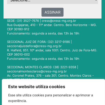
ASSINAR
SEDE: (31) 3527-7676 |
cress@cress-mg.org.br
Rua Guajajaras, 410 - 11º andar. Centro. Belo Horizonte - MG.
CEP 30180-912
Funcionamento: segunda a sexta, das 13h às 19h
SECCIONAL JUIZ DE FORA: (32) 3217-9186 |
seccionaljuizdefora@cress-mg.org.br
R. Halfeld, 651. 10º andar, sala 1001. Centro. Juiz de Fora-MG.
CEP 36010-002
Funcionamento: segunda a sexta, das 13h às 19h
SECCIONAL MONTES CLAROS: (38) 3221-9358 |
seccionalmontesclaros@cress-mg.org.br
Av. Coronel Prates, 376 - sala 301. Centro. Montes Claros -
MG. CEP 39400-104
Funcionamento: segunda a sexta, das 13h às 19h
Este website utiliza cookies
SECCIONAL UBERLÂNDIA: (34) 3236-3024 |
Esse site utiliza cookies para personalizar e aprimorar a
seccionaluberlandia@cress-mg.org.br
experiência.
Av. Afonso Pena, 547 - sala 101. Uberlândia - MG. CEP