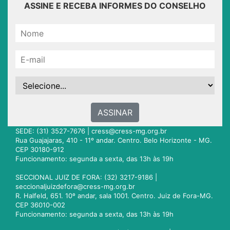
ASSINE E RECEBA INFORMES DO CONSELHO
ASSINAR
SEDE: (31) 3527-7676 |
cress@cress-mg.org.br
Rua Guajajaras, 410 - 11º andar. Centro. Belo Horizonte - MG.
CEP 30180-912
Funcionamento: segunda a sexta, das 13h às 19h
SECCIONAL JUIZ DE FORA: (32) 3217-9186 |
seccionaljuizdefora@cress-mg.org.br
R. Halfeld, 651. 10º andar, sala 1001. Centro. Juiz de Fora-MG.
CEP 36010-002
Funcionamento: segunda a sexta, das 13h às 19h