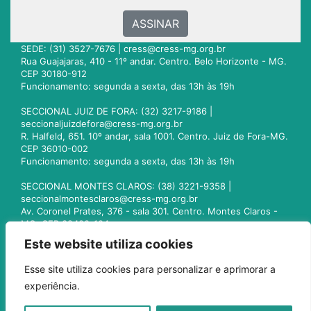
ASSINAR
SEDE: (31) 3527-7676 |
cress@cress-mg.org.br
Rua Guajajaras, 410 - 11º andar. Centro. Belo Horizonte - MG.
CEP 30180-912
Funcionamento: segunda a sexta, das 13h às 19h
SECCIONAL JUIZ DE FORA: (32) 3217-9186 |
seccionaljuizdefora@cress-mg.org.br
R. Halfeld, 651. 10º andar, sala 1001. Centro. Juiz de Fora-MG.
CEP 36010-002
Funcionamento: segunda a sexta, das 13h às 19h
SECCIONAL MONTES CLAROS: (38) 3221-9358 |
seccionalmontesclaros@cress-mg.org.br
Av. Coronel Prates, 376 - sala 301. Centro. Montes Claros -
MG. CEP 39400-104
Funcionamento: segunda a sexta, das 13h às 19h
Este website utiliza cookies
SECCIONAL UBERLÂNDIA: (34) 3236-3024 |
Esse site utiliza cookies para personalizar e aprimorar a
seccionaluberlandia@cress-mg.org.br
experiência.
Av. Afonso Pena, 547 - sala 101. Uberlândia - MG. CEP
38400-128