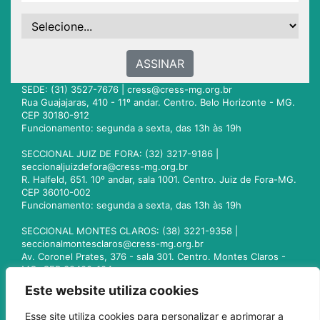
ASSINAR
SEDE: (31) 3527-7676 |
cress@cress-mg.org.br
Rua Guajajaras, 410 - 11º andar. Centro. Belo Horizonte - MG.
CEP 30180-912
Funcionamento: segunda a sexta, das 13h às 19h
SECCIONAL JUIZ DE FORA: (32) 3217-9186 |
seccionaljuizdefora@cress-mg.org.br
R. Halfeld, 651. 10º andar, sala 1001. Centro. Juiz de Fora-MG.
CEP 36010-002
Funcionamento: segunda a sexta, das 13h às 19h
SECCIONAL MONTES CLAROS: (38) 3221-9358 |
seccionalmontesclaros@cress-mg.org.br
Av. Coronel Prates, 376 - sala 301. Centro. Montes Claros -
MG. CEP 39400-104
Funcionamento: segunda a sexta, das 13h às 19h
Este website utiliza cookies
SECCIONAL UBERLÂNDIA: (34) 3236-3024 |
Esse site utiliza cookies para personalizar e aprimorar a