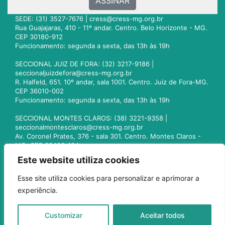
ASSINAR
SEDE: (31) 3527-7676 |
cress@cress-mg.org.br
Rua Guajajaras, 410 - 11º andar. Centro. Belo Horizonte - MG.
CEP 30180-912
Funcionamento: segunda a sexta, das 13h às 19h
SECCIONAL JUIZ DE FORA: (32) 3217-9186 |
seccionaljuizdefora@cress-mg.org.br
R. Halfeld, 651. 10º andar, sala 1001. Centro. Juiz de Fora-MG.
CEP 36010-002
Funcionamento: segunda a sexta, das 13h às 19h
SECCIONAL MONTES CLAROS: (38) 3221-9358 |
seccionalmontesclaros@cress-mg.org.br
Av. Coronel Prates, 376 - sala 301. Centro. Montes Claros -
MG. CEP 39400-104
Funcionamento: segunda a sexta, das 13h às 19h
Este website utiliza cookies
SECCIONAL UBERLÂNDIA: (34) 3236-3024 |
Esse site utiliza cookies para personalizar e aprimorar a
seccionaluberlandia@cress-mg.org.br
experiência.
Av. Afonso Pena, 547 - sala 101. Uberlândia - MG. CEP
38400-128
Funcionamento: segunda a sexta, das 13h às 19h
Customizar
Aceitar todos