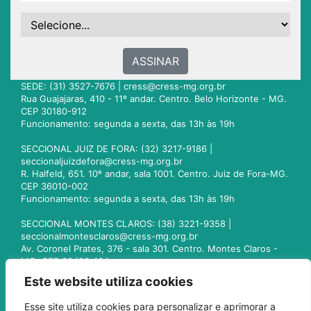
ASSINAR
SEDE: (31) 3527-7676 |
cress@cress-mg.org.br
Rua Guajajaras, 410 - 11º andar. Centro. Belo Horizonte - MG.
CEP 30180-912
Funcionamento: segunda a sexta, das 13h às 19h
SECCIONAL JUIZ DE FORA: (32) 3217-9186 |
seccionaljuizdefora@cress-mg.org.br
R. Halfeld, 651. 10º andar, sala 1001. Centro. Juiz de Fora-MG.
CEP 36010-002
Funcionamento: segunda a sexta, das 13h às 19h
SECCIONAL MONTES CLAROS: (38) 3221-9358 |
seccionalmontesclaros@cress-mg.org.br
Av. Coronel Prates, 376 - sala 301. Centro. Montes Claros -
MG. CEP 39400-104
Funcionamento: segunda a sexta, das 13h às 19h
Este website utiliza cookies
SECCIONAL UBERLÂNDIA: (34) 3236-3024 |
Esse site utiliza cookies para personalizar e aprimorar a