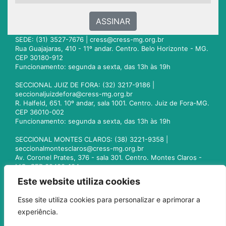
ASSINAR
SEDE: (31) 3527-7676 |
cress@cress-mg.org.br
Rua Guajajaras, 410 - 11º andar. Centro. Belo Horizonte - MG.
CEP 30180-912
Funcionamento: segunda a sexta, das 13h às 19h
SECCIONAL JUIZ DE FORA: (32) 3217-9186 |
seccionaljuizdefora@cress-mg.org.br
R. Halfeld, 651. 10º andar, sala 1001. Centro. Juiz de Fora-MG.
CEP 36010-002
Funcionamento: segunda a sexta, das 13h às 19h
SECCIONAL MONTES CLAROS: (38) 3221-9358 |
seccionalmontesclaros@cress-mg.org.br
Av. Coronel Prates, 376 - sala 301. Centro. Montes Claros -
MG. CEP 39400-104
Funcionamento: segunda a sexta, das 13h às 19h
Este website utiliza cookies
SECCIONAL UBERLÂNDIA: (34) 3236-3024 |
Esse site utiliza cookies para personalizar e aprimorar a
seccionaluberlandia@cress-mg.org.br
experiência.
Av. Afonso Pena, 547 - sala 101. Uberlândia - MG. CEP
38400-128