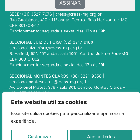
ASSINAR
SEDE: (31) 3527-7676 |
cress@cress-mg.org.br
Rua Guajajaras, 410 - 11º andar. Centro. Belo Horizonte - MG.
CEP 30180-912
Funcionamento: segunda a sexta, das 13h às 19h
SECCIONAL JUIZ DE FORA: (32) 3217-9186 |
seccionaljuizdefora@cress-mg.org.br
R. Halfeld, 651. 10º andar, sala 1001. Centro. Juiz de Fora-MG.
CEP 36010-002
Funcionamento: segunda a sexta, das 13h às 19h
SECCIONAL MONTES CLAROS: (38) 3221-9358 |
seccionalmontesclaros@cress-mg.org.br
Av. Coronel Prates, 376 - sala 301. Centro. Montes Claros -
MG. CEP 39400-104
Funcionamento: segunda a sexta, das 13h às 19h
Este website utiliza cookies
SECCIONAL UBERLÂNDIA: (34) 3236-3024 |
Esse site utiliza cookies para personalizar e aprimorar a
seccionaluberlandia@cress-mg.org.br
experiência.
Av. Afonso Pena, 547 - sala 101. Uberlândia - MG. CEP
38400-128
Funcionamento: segunda a sexta, das 13h às 19h
Customizar
Aceitar todos