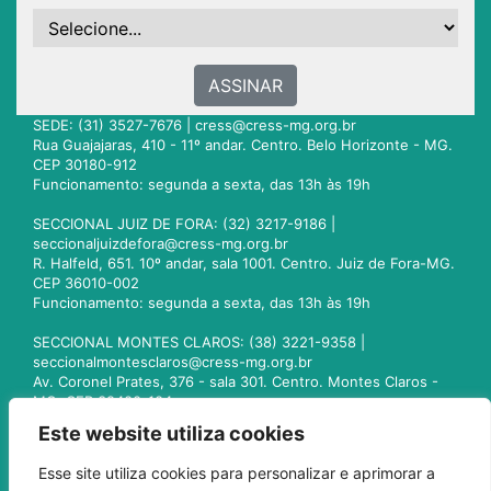
ASSINAR
SEDE: (31) 3527-7676 |
cress@cress-mg.org.br
Rua Guajajaras, 410 - 11º andar. Centro. Belo Horizonte - MG.
CEP 30180-912
Funcionamento: segunda a sexta, das 13h às 19h
SECCIONAL JUIZ DE FORA: (32) 3217-9186 |
seccionaljuizdefora@cress-mg.org.br
R. Halfeld, 651. 10º andar, sala 1001. Centro. Juiz de Fora-MG.
CEP 36010-002
Funcionamento: segunda a sexta, das 13h às 19h
SECCIONAL MONTES CLAROS: (38) 3221-9358 |
seccionalmontesclaros@cress-mg.org.br
Av. Coronel Prates, 376 - sala 301. Centro. Montes Claros -
MG. CEP 39400-104
Funcionamento: segunda a sexta, das 13h às 19h
Este website utiliza cookies
SECCIONAL UBERLÂNDIA: (34) 3236-3024 |
Esse site utiliza cookies para personalizar e aprimorar a
seccionaluberlandia@cress-mg.org.br