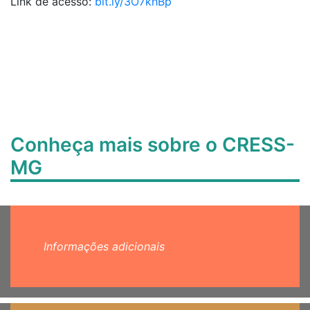
Link de acesso:
bit.ly/3O7khBp
Conheça mais sobre o CRESS-
MG
Informações adicionais