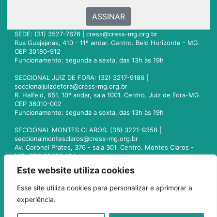
ASSINAR
SEDE: (31) 3527-7676 |
cress@cress-mg.org.br
Rua Guajajaras, 410 - 11º andar. Centro. Belo Horizonte - MG.
CEP 30180-912
Funcionamento: segunda a sexta, das 13h às 19h
SECCIONAL JUIZ DE FORA: (32) 3217-9186 |
seccionaljuizdefora@cress-mg.org.br
R. Halfeld, 651. 10º andar, sala 1001. Centro. Juiz de Fora-MG.
CEP 36010-002
Funcionamento: segunda a sexta, das 13h às 19h
SECCIONAL MONTES CLAROS: (38) 3221-9358 |
seccionalmontesclaros@cress-mg.org.br
Av. Coronel Prates, 376 - sala 301. Centro. Montes Claros -
MG. CEP 39400-104
Funcionamento: segunda a sexta, das 13h às 19h
Este website utiliza cookies
SECCIONAL UBERLÂNDIA: (34) 3236-3024 |
Esse site utiliza cookies para personalizar e aprimorar a
seccionaluberlandia@cress-mg.org.br
experiência.
Av. Afonso Pena, 547 - sala 101. Uberlândia - MG. CEP
38400-128