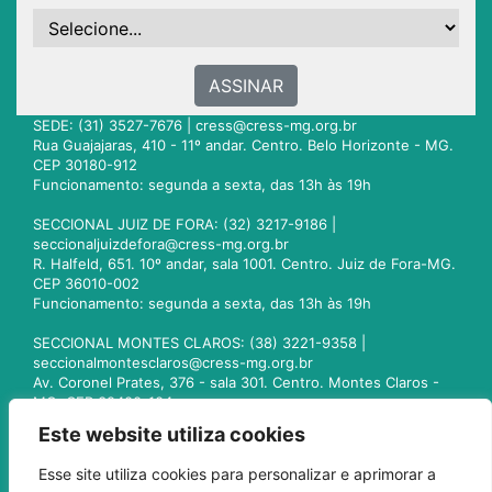
ASSINAR
SEDE: (31) 3527-7676 |
cress@cress-mg.org.br
Rua Guajajaras, 410 - 11º andar. Centro. Belo Horizonte - MG.
CEP 30180-912
Funcionamento: segunda a sexta, das 13h às 19h
SECCIONAL JUIZ DE FORA: (32) 3217-9186 |
seccionaljuizdefora@cress-mg.org.br
R. Halfeld, 651. 10º andar, sala 1001. Centro. Juiz de Fora-MG.
CEP 36010-002
Funcionamento: segunda a sexta, das 13h às 19h
SECCIONAL MONTES CLAROS: (38) 3221-9358 |
seccionalmontesclaros@cress-mg.org.br
Av. Coronel Prates, 376 - sala 301. Centro. Montes Claros -
MG. CEP 39400-104
Funcionamento: segunda a sexta, das 13h às 19h
Este website utiliza cookies
SECCIONAL UBERLÂNDIA: (34) 3236-3024 |
Esse site utiliza cookies para personalizar e aprimorar a
seccionaluberlandia@cress-mg.org.br