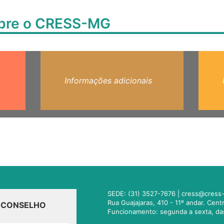
obre o CRESS-MG
Informações adicionais
SEDE: (31) 3527-7676 |
cress@cress-
Rua Guajajaras, 410 - 11º andar. Cen
O CONSELHO
Funcionamento: segunda a sexta, da