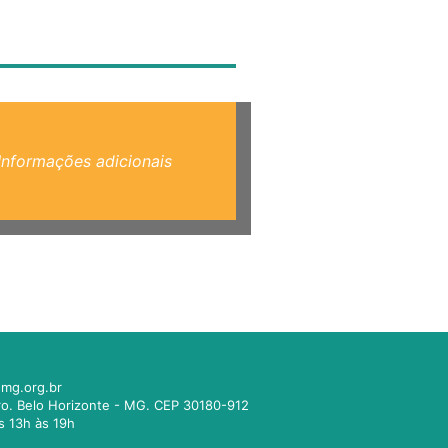
Informações adicionais
mg.org.br
tro. Belo Horizonte - MG. CEP 30180-912
s 13h às 19h