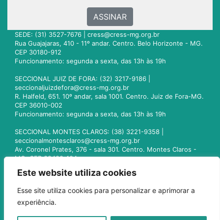
ASSINAR
SEDE: (31) 3527-7676 |
cress@cress-mg.org.br
Rua Guajajaras, 410 - 11º andar. Centro. Belo Horizonte - MG.
CEP 30180-912
Funcionamento: segunda a sexta, das 13h às 19h
SECCIONAL JUIZ DE FORA: (32) 3217-9186 |
seccionaljuizdefora@cress-mg.org.br
R. Halfeld, 651. 10º andar, sala 1001. Centro. Juiz de Fora-MG.
CEP 36010-002
Funcionamento: segunda a sexta, das 13h às 19h
SECCIONAL MONTES CLAROS: (38) 3221-9358 |
seccionalmontesclaros@cress-mg.org.br
Av. Coronel Prates, 376 - sala 301. Centro. Montes Claros -
MG. CEP 39400-104
Funcionamento: segunda a sexta, das 13h às 19h
Este website utiliza cookies
SECCIONAL UBERLÂNDIA: (34) 3236-3024 |
Esse site utiliza cookies para personalizar e aprimorar a
seccionaluberlandia@cress-mg.org.br
experiência.
Av. Afonso Pena, 547 - sala 101. Uberlândia - MG. CEP
38400-128